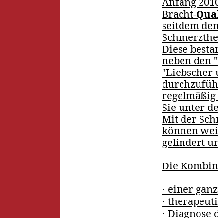
Anfang 2010
Bracht-
Qua
seitdem de
Schmerzther
Diese besta
neben den 
"Liebscher
durchzufüh
regelmäßig 
Sie unter d
Mit der Sch
können weit
gelindert u
Die Kombin
einer ganz
·
therapeut
·
Diagnose d
·