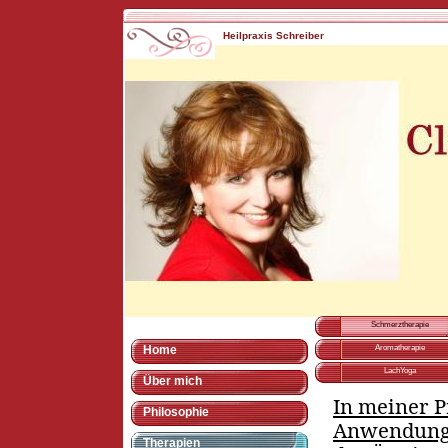
Heilpraxis Schreiber
Schmerztherapie
Home
Aromatherapie
LachYoga
Über mich
In meiner P
Philosophie
Anwendung, 
Therapien