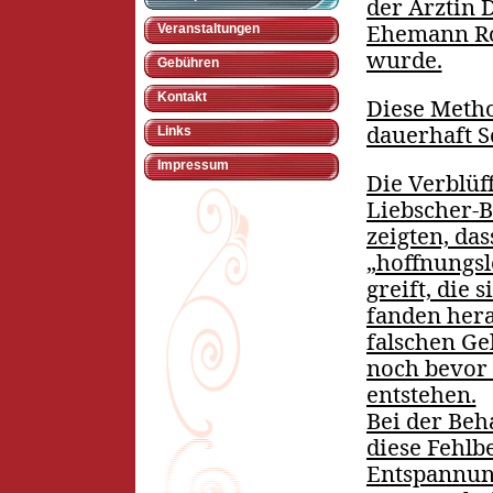
der Ärztin 
Ehemann Ro
Veranstaltungen
wurde.
Gebühren
Kontakt
Diese Metho
dauerhaft 
Links
Impressum
Die Verblüf
Liebscher-B
zeigten, das
„hoffnungsl
greift, die 
fanden hera
falschen Ge
noch bevor
entstehen.
Bei der Beh
diese Fehlb
Entspannung