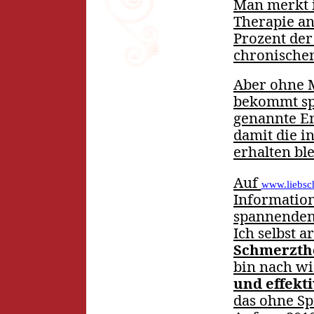
Man merkt i
Therapie ans
Prozent der
chronische
Aber ohne Mi
bekommt spe
genannte E
damit die i
erhalten ble
Auf
www.liebsch
Information
spannenden 
Ich selbst a
Schmerzthe
bin nach w
und effekti
das ohne Sp