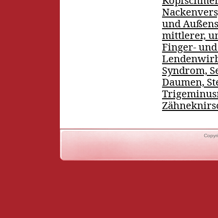
Kopfschmer
Nackenvers
und Außens
mittlerer, 
Finger- un
Lendenwirbe
Syndrom, S
Daumen, Ste
Trigeminus
Zähneknir
Copyri