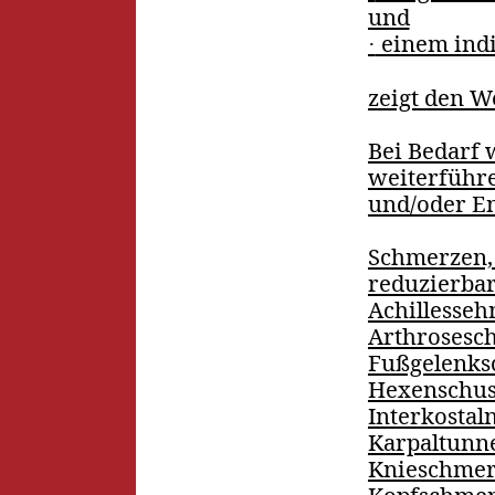
und
einem indiv
·
zeigt den W
Bei Bedarf 
weiterführ
und/oder En
Schmerzen, 
reduzierbar
Achillesseh
Arthrosesc
Fußgelenksc
Hexenschus
Interkostaln
Karpaltunn
Knieschmer